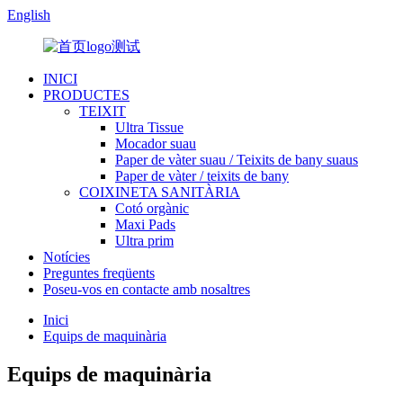
English
INICI
PRODUCTES
TEIXIT
Ultra Tissue
Mocador suau
Paper de vàter suau / Teixits de bany suaus
Paper de vàter / teixits de bany
COIXINETA SANITÀRIA
Cotó orgànic
Maxi Pads
Ultra prim
Notícies
Preguntes freqüents
Poseu-vos en contacte amb nosaltres
Inici
Equips de maquinària
Equips de maquinària