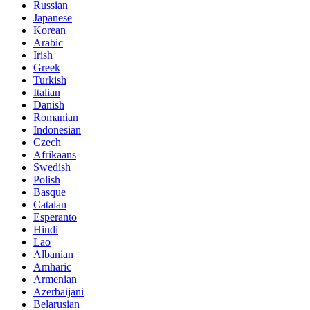
Russian
Japanese
Korean
Arabic
Irish
Greek
Turkish
Italian
Danish
Romanian
Indonesian
Czech
Afrikaans
Swedish
Polish
Basque
Catalan
Esperanto
Hindi
Lao
Albanian
Amharic
Armenian
Azerbaijani
Belarusian