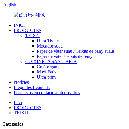
English
INICI
PRODUCTES
TEIXIT
Ultra Tissue
Mocador suau
Paper de vàter suau / Teixits de bany suaus
Paper de vàter / teixits de bany
COIXINETA SANITÀRIA
Cotó orgànic
Maxi Pads
Ultra prim
Notícies
Preguntes freqüents
Poseu-vos en contacte amb nosaltres
Inici
PRODUCTES
TEIXIT
Categories