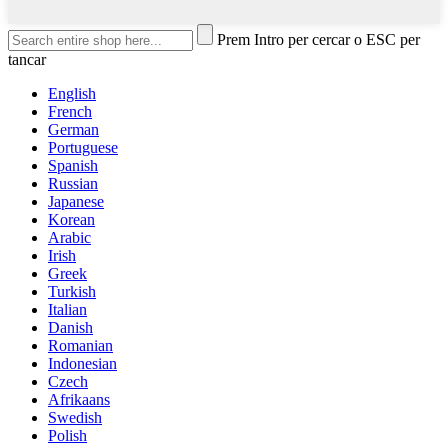
Prem Intro per cercar o ESC per
tancar
English
French
German
Portuguese
Spanish
Russian
Japanese
Korean
Arabic
Irish
Greek
Turkish
Italian
Danish
Romanian
Indonesian
Czech
Afrikaans
Swedish
Polish