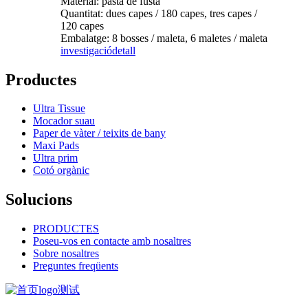
Material: pasta de fusta
Quantitat: dues capes / 180 capes, tres capes /
120 capes
Embalatge: 8 bosses / maleta, 6 maletes / maleta
investigació
detall
Productes
Ultra Tissue
Mocador suau
Paper de vàter / teixits de bany
Maxi Pads
Ultra prim
Cotó orgànic
Solucions
PRODUCTES
Poseu-vos en contacte amb nosaltres
Sobre nosaltres
Preguntes freqüents