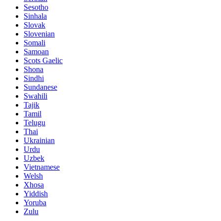
Sesotho
Sinhala
Slovak
Slovenian
Somali
Samoan
Scots Gaelic
Shona
Sindhi
Sundanese
Swahili
Tajik
Tamil
Telugu
Thai
Ukrainian
Urdu
Uzbek
Vietnamese
Welsh
Xhosa
Yiddish
Yoruba
Zulu