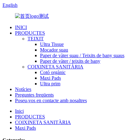
English
INICI
PRODUCTES
TEIXIT
Ultra Tissue
Mocador suau
Paper de vàter suau / Teixits de bany suaus
Paper de vàter / teixits de bany
COIXINETA SANITÀRIA
Cotó orgànic
Maxi Pads
Ultra prim
Notícies
Preguntes freqüents
Poseu-vos en contacte amb nosaltres
Inici
PRODUCTES
COIXINETA SANITÀRIA
Maxi Pads